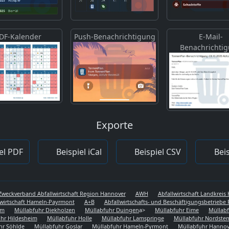
DF-Kalender
Push-Benachrichtigung
E-Mail-
Benachrichti
Exporte
el PDF
Beispiel iCal
Beispiel CSV
Beis
Zweckverband Abfallwirtschaft Region Hannover
AWH
Abfallwirtschaft Landkrei
lwirtschaft Hameln-Payrmont
A+B
Abfallwirtschafts- und Beschäftigungsbetriebe 
em
Müllabfuhr Diekholzen
Müllabfuhr Duingen
a>
Müllabfuhr Eime
Müllabf
hr Hildesheim
Müllabfuhr Holle
Müllabfuhr Lamspringe
Müllabfuhr Nordst
hr Söhlde
Müllabfuhr Goslar
Müllabfuhr Hameln-Pyrmont
Müllabfuhr Hannov