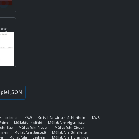
gung
piel JSON
s Holzminden
KAW
Kreisabfallwirtschaft Northeim
KWB
Peine
Müllabfuhr Alfeld
Müllabfuhr Algermissen
uhr Elze
Müllabfuhr Freden
Müllabfuhr Giesen
emmen
Müllabfuhr Sarstedt
Müllabfuhr Schellerten
er
Müllabfuhr Hildesheim
Müllabfuhr Holzminden