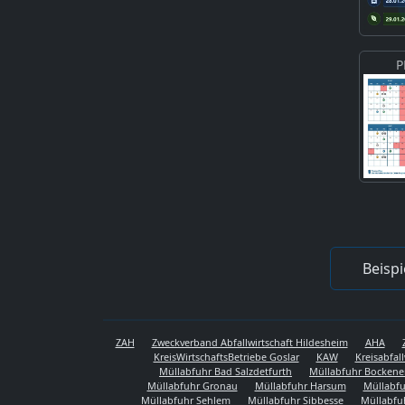
P
Beispi
ZAH
Zweckverband Abfallwirtschaft Hildesheim
AHA
KreisWirtschaftsBetriebe Goslar
KAW
Kreisabfal
Müllabfuhr Bad Salzdetfurth
Müllabfuhr Bocken
Müllabfuhr Gronau
Müllabfuhr Harsum
Müllabfu
Müllabfuhr Sehlem
Müllabfuhr Sibbesse
Müllabfu