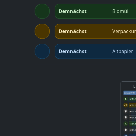
Demnächst
Biomüll
Demnächst
Verpacku
Demnächst
Altpapier
L