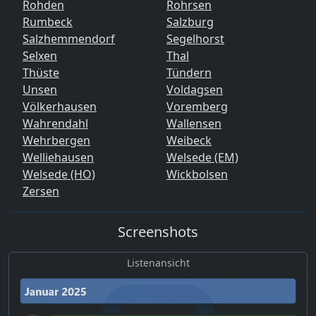
Rohden
Rohrsen
Rumbeck
Salzburg
Salzhemmendorf
Segelhorst
Selxen
Thal
Thüste
Tündern
Unsen
Voldagsen
Völkerhausen
Voremberg
Wahrendahl
Wallensen
Wehrbergen
Weibeck
Welliehausen
Welsede (EM)
Welsede (HO)
Wickbolsen
Zersen
Screenshots
Listenansicht