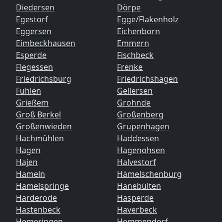
Diedersen
Dörpe
Egestorf
Egge/Flakenholz
Eggersen
Eichenborn
Eimbeckhausen
Emmern
Esperde
Fischbeck
Flegessen
Frenke
Friedrichsburg
Friedrichshagen
Fuhlen
Gellersen
Grießem
Grohnde
Groß Berkel
Großenberg
Großenwieden
Grupenhagen
Hachmühlen
Haddessen
Hagen
Hagenohsen
Hajen
Halvestorf
Hameln
Hämelschenburg
Hamelspringe
Hanebülten
Harderode
Hasperde
Hastenbeck
Haverbeck
Hemeringen
Hemmendorf