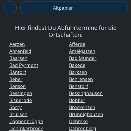
Altpapier
Hier findest Du Abfuhrtermine für die
Ortschaften:
Aerzen
Afferde
Ahrenfeld
Amelgatzen
Baarsen
Bad Münder
Bad Pyrmont
Bakede
Bäntorf
Barksen
Beber
Behrensen
Bensen
Benstorf
Bessingen
Bessinghausen
Bisperode
Böbber
Börry
Brockensen
Brullsen
Brünnighausen
Coppenbrügge
Dehmke
Dehmkerbrock
Dehrenberg