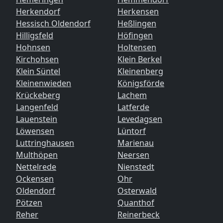
Herkendorf
Herkensen
Hessisch Oldendorf
Heßlingen
Hilligsfeld
Höfingen
Hohnsen
Holtensen
Kirchohsen
Klein Berkel
Klein Süntel
Kleinenberg
Kleinenwieden
Königsförde
Krückeberg
Lachem
Langenfeld
Latferde
Lauenstein
Levedagsen
Löwensen
Lüntorf
Luttringhausen
Marienau
Multhöpen
Neersen
Nettelrede
Nienstedt
Ockensen
Ohr
Oldendorf
Osterwald
Pötzen
Quanthof
Reher
Reinerbeck