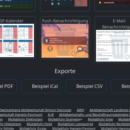
DF-Kalender
Push-Benachrichtigung
E-Mail-
Benachrichti
Exporte
el PDF
Beispiel iCal
Beispiel CSV
Beis
Zweckverband Abfallwirtschaft Region Hannover
AWH
Abfallwirtschaft Landkrei
lwirtschaft Hameln-Payrmont
A+B
Abfallwirtschafts- und Beschäftigungsbetriebe 
em
Müllabfuhr Diekholzen
Müllabfuhr Duingen
a>
Müllabfuhr Eime
Müllabf
hr Hildesheim
Müllabfuhr Holle
Müllabfuhr Lamspringe
Müllabfuhr Nordst
hr Söhlde
Müllabfuhr Goslar
Müllabfuhr Hameln-Pyrmont
Müllabfuhr Hannov