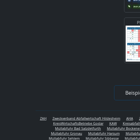
P
Beispi
ZAH
Zweckverband Abfallwirtschaft Hildesheim
AHA
KreisWirtschaftsBetriebe Goslar
KAW
Kreisabfal
Müllabfuhr Bad Salzdetfurth
Müllabfuhr Bocken
Müllabfuhr Gronau
Müllabfuhr Harsum
Müllabfu
Müllabfuhr Sehlem
Müllabfuhr Sibbesse
Müllabfu