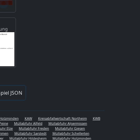
gung
piel JSON
s Holzminden
KAW
Kreisabfallwirtschaft Northeim
KWB
Peine
Müllabfuhr Alfeld
Müllabfuhr Algermissen
uhr Elze
Müllabfuhr Freden
Müllabfuhr Giesen
emmen
Müllabfuhr Sarstedt
Müllabfuhr Schellerten
er
Müllabfuhr Hildesheim
Müllabfuhr Holzminden