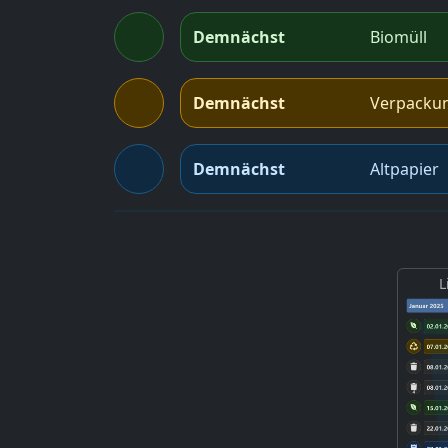
Demnächst
Biomüll
Demnächst
Verpacku
Demnächst
Altpapier
L