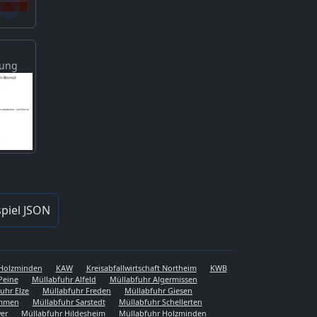
gung
piel JSON
s Holzminden
KAW
Kreisabfallwirtschaft Northeim
KWB
Peine
Müllabfuhr Alfeld
Müllabfuhr Algermissen
uhr Elze
Müllabfuhr Freden
Müllabfuhr Giesen
emmen
Müllabfuhr Sarstedt
Müllabfuhr Schellerten
er
Müllabfuhr Hildesheim
Müllabfuhr Holzminden