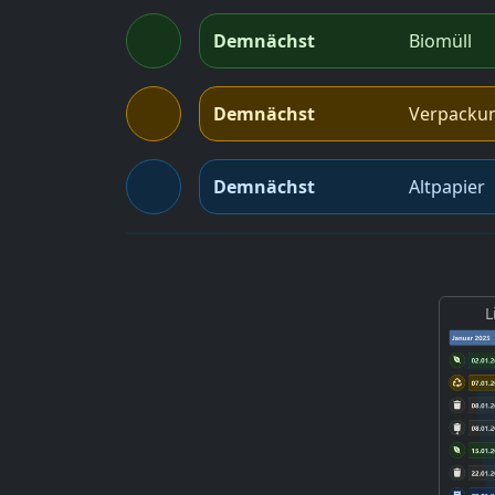
Demnächst
Biomüll
Demnächst
Verpacku
Demnächst
Altpapier
L