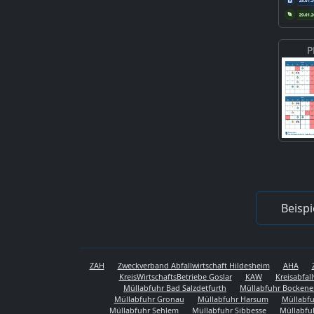
P
Beispi
ZAH
Zweckverband Abfallwirtschaft Hildesheim
AHA
KreisWirtschaftsBetriebe Goslar
KAW
Kreisabfal
Müllabfuhr Bad Salzdetfurth
Müllabfuhr Bocken
Müllabfuhr Gronau
Müllabfuhr Harsum
Müllabfu
Müllabfuhr Sehlem
Müllabfuhr Sibbesse
Müllabfu