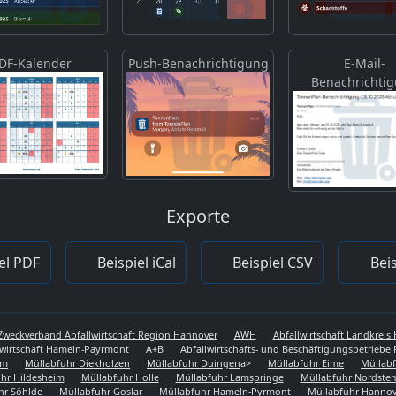
DF-Kalender
Push-Benachrichtigung
E-Mail-
Benachrichti
Exporte
el PDF
Beispiel iCal
Beispiel CSV
Beis
Zweckverband Abfallwirtschaft Region Hannover
AWH
Abfallwirtschaft Landkrei
lwirtschaft Hameln-Payrmont
A+B
Abfallwirtschafts- und Beschäftigungsbetriebe 
em
Müllabfuhr Diekholzen
Müllabfuhr Duingen
a>
Müllabfuhr Eime
Müllabf
hr Hildesheim
Müllabfuhr Holle
Müllabfuhr Lamspringe
Müllabfuhr Nordst
hr Söhlde
Müllabfuhr Goslar
Müllabfuhr Hameln-Pyrmont
Müllabfuhr Hannov