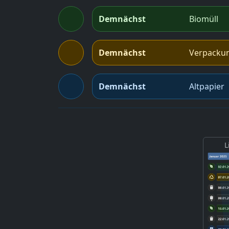
Demnächst
Biomüll
Demnächst
Verpacku
Demnächst
Altpapier
L