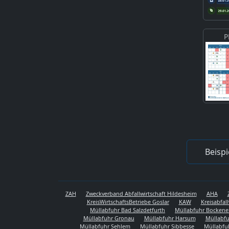
P
Beispi
ZAH
Zweckverband Abfallwirtschaft Hildesheim
AHA
KreisWirtschaftsBetriebe Goslar
KAW
Kreisabfal
Müllabfuhr Bad Salzdetfurth
Müllabfuhr Bocken
Müllabfuhr Gronau
Müllabfuhr Harsum
Müllabfu
Müllabfuhr Sehlem
Müllabfuhr Sibbesse
Müllabfu