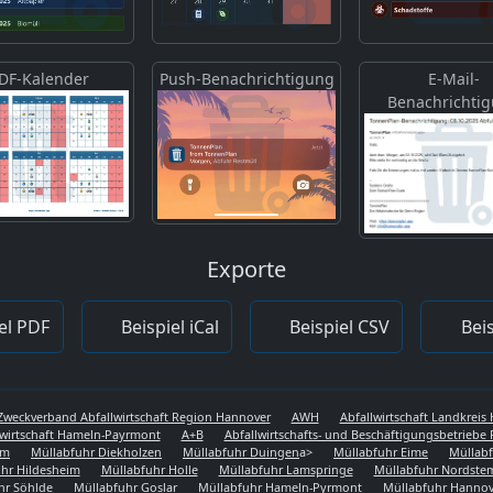
DF-Kalender
Push-Benachrichtigung
E-Mail-
Benachrichti
Exporte
el PDF
Beispiel iCal
Beispiel CSV
Beis
Zweckverband Abfallwirtschaft Region Hannover
AWH
Abfallwirtschaft Landkrei
lwirtschaft Hameln-Payrmont
A+B
Abfallwirtschafts- und Beschäftigungsbetriebe 
em
Müllabfuhr Diekholzen
Müllabfuhr Duingen
a>
Müllabfuhr Eime
Müllabf
hr Hildesheim
Müllabfuhr Holle
Müllabfuhr Lamspringe
Müllabfuhr Nordst
hr Söhlde
Müllabfuhr Goslar
Müllabfuhr Hameln-Pyrmont
Müllabfuhr Hannov