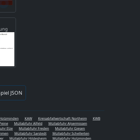
gung
piel JSON
s Holzminden
KAW
Kreisabfallwirtschaft Northeim
KWB
Peine
Müllabfuhr Alfeld
Müllabfuhr Algermissen
uhr Elze
Müllabfuhr Freden
Müllabfuhr Giesen
emmen
Müllabfuhr Sarstedt
Müllabfuhr Schellerten
er
Müllabfuhr Hildesheim
Müllabfuhr Holzminden