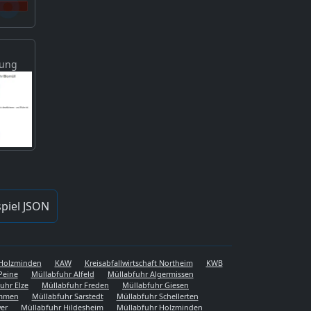
gung
piel JSON
s Holzminden
KAW
Kreisabfallwirtschaft Northeim
KWB
Peine
Müllabfuhr Alfeld
Müllabfuhr Algermissen
uhr Elze
Müllabfuhr Freden
Müllabfuhr Giesen
emmen
Müllabfuhr Sarstedt
Müllabfuhr Schellerten
er
Müllabfuhr Hildesheim
Müllabfuhr Holzminden