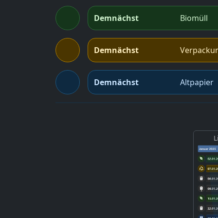
Demnächst
Biomüll
Demnächst
Verpacku
Demnächst
Altpapier
L