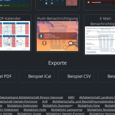
DF-Kalender
Push-Benachrichtigung
E-Mail-
Benachrichti
Exporte
el PDF
Beispiel iCal
Beispiel CSV
Beis
Zweckverband Abfallwirtschaft Region Hannover
AWH
Abfallwirtschaft Landkrei
lwirtschaft Hameln-Payrmont
A+B
Abfallwirtschafts- und Beschäftigungsbetriebe 
em
Müllabfuhr Diekholzen
Müllabfuhr Duingen
a>
Müllabfuhr Eime
Müllabf
hr Hildesheim
Müllabfuhr Holle
Müllabfuhr Lamspringe
Müllabfuhr Nordst
hr Söhlde
Müllabfuhr Goslar
Müllabfuhr Hameln-Pyrmont
Müllabfuhr Hannov