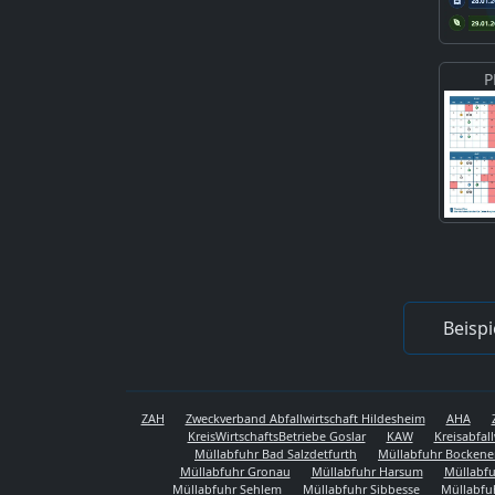
P
Beispi
ZAH
Zweckverband Abfallwirtschaft Hildesheim
AHA
KreisWirtschaftsBetriebe Goslar
KAW
Kreisabfal
Müllabfuhr Bad Salzdetfurth
Müllabfuhr Bocken
Müllabfuhr Gronau
Müllabfuhr Harsum
Müllabfu
Müllabfuhr Sehlem
Müllabfuhr Sibbesse
Müllabfu