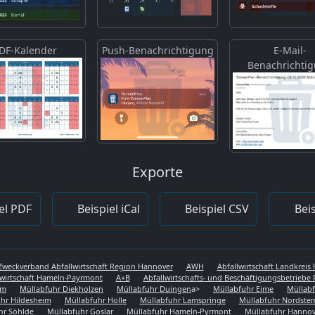
DF-Kalender
Push-Benachrichtigung
E-Mail-
Benachrichti
Exporte
el PDF
Beispiel iCal
Beispiel CSV
Beis
Zweckverband Abfallwirtschaft Region Hannover
AWH
Abfallwirtschaft Landkrei
lwirtschaft Hameln-Payrmont
A+B
Abfallwirtschafts- und Beschäftigungsbetriebe 
em
Müllabfuhr Diekholzen
Müllabfuhr Duingen
a>
Müllabfuhr Eime
Müllabf
hr Hildesheim
Müllabfuhr Holle
Müllabfuhr Lamspringe
Müllabfuhr Nordst
hr Söhlde
Müllabfuhr Goslar
Müllabfuhr Hameln-Pyrmont
Müllabfuhr Hannov