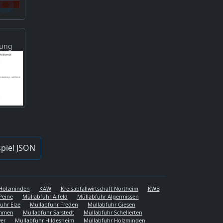
gung
piel JSON
s Holzminden
KAW
Kreisabfallwirtschaft Northeim
KWB
Peine
Müllabfuhr Alfeld
Müllabfuhr Algermissen
uhr Elze
Müllabfuhr Freden
Müllabfuhr Giesen
emmen
Müllabfuhr Sarstedt
Müllabfuhr Schellerten
er
Müllabfuhr Hildesheim
Müllabfuhr Holzminden