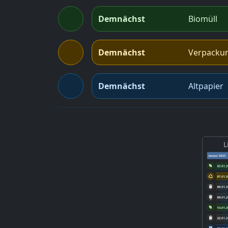
Demnächst
Biomüll
Demnächst
Verpacku
Demnächst
Altpapier
L