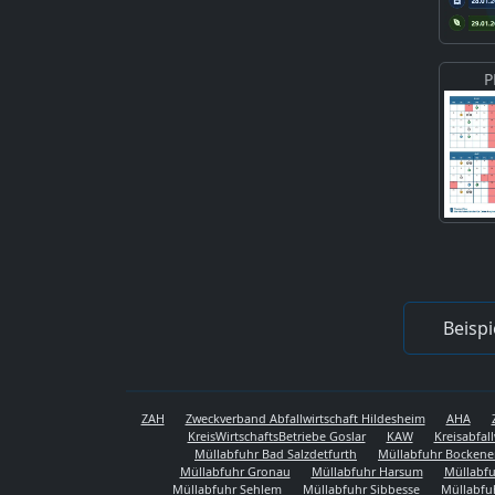
P
Beispi
ZAH
Zweckverband Abfallwirtschaft Hildesheim
AHA
KreisWirtschaftsBetriebe Goslar
KAW
Kreisabfal
Müllabfuhr Bad Salzdetfurth
Müllabfuhr Bocken
Müllabfuhr Gronau
Müllabfuhr Harsum
Müllabfu
Müllabfuhr Sehlem
Müllabfuhr Sibbesse
Müllabfu