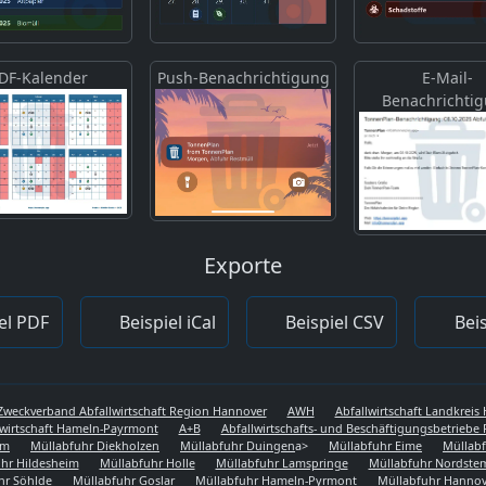
DF-Kalender
Push-Benachrichtigung
E-Mail-
Benachrichti
Exporte
el PDF
Beispiel iCal
Beispiel CSV
Beis
Zweckverband Abfallwirtschaft Region Hannover
AWH
Abfallwirtschaft Landkrei
lwirtschaft Hameln-Payrmont
A+B
Abfallwirtschafts- und Beschäftigungsbetriebe 
em
Müllabfuhr Diekholzen
Müllabfuhr Duingen
a>
Müllabfuhr Eime
Müllabf
hr Hildesheim
Müllabfuhr Holle
Müllabfuhr Lamspringe
Müllabfuhr Nordst
hr Söhlde
Müllabfuhr Goslar
Müllabfuhr Hameln-Pyrmont
Müllabfuhr Hannov