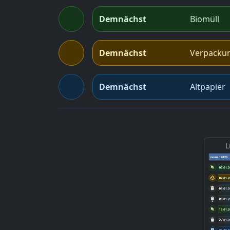
Demnächst
Biomüll
Demnächst
Verpacku
Demnächst
Altpapier
L