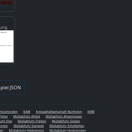
gung
piel JSON
s Holzminden
KAW
Kreisabfallwirtschaft Northeim
KWB
Peine
Müllabfuhr Alfeld
Müllabfuhr Algermissen
uhr Elze
Müllabfuhr Freden
Müllabfuhr Giesen
emmen
Müllabfuhr Sarstedt
Müllabfuhr Schellerten
er
Müllabfuhr Hildesheim
Müllabfuhr Holzminden