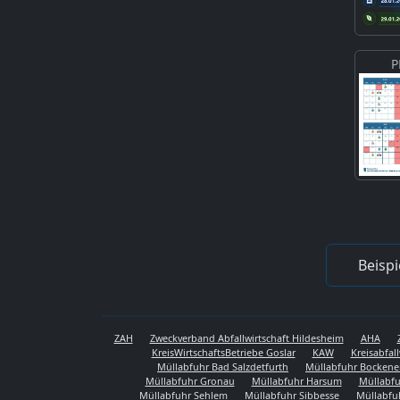
P
Beispi
ZAH
Zweckverband Abfallwirtschaft Hildesheim
AHA
KreisWirtschaftsBetriebe Goslar
KAW
Kreisabfal
Müllabfuhr Bad Salzdetfurth
Müllabfuhr Bocken
Müllabfuhr Gronau
Müllabfuhr Harsum
Müllabfu
Müllabfuhr Sehlem
Müllabfuhr Sibbesse
Müllabfu