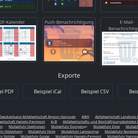
DF-Kalender
Push-Benachrichtigung
E-Mail-
Benachrichti
Exporte
el PDF
Beispiel iCal
Beispiel CSV
Beis
Zweckverband Abfallwirtschaft Region Hannover
AWH
Abfallwirtschaft Landkrei
lwirtschaft Hameln-Payrmont
A+B
Abfallwirtschafts- und Beschäftigungsbetriebe 
em
Müllabfuhr Diekholzen
Müllabfuhr Duingen
a>
Müllabfuhr Eime
Müllabf
hr Hildesheim
Müllabfuhr Holle
Müllabfuhr Lamspringe
Müllabfuhr Nordst
hr Söhlde
Müllabfuhr Goslar
Müllabfuhr Hameln-Pyrmont
Müllabfuhr Hannov