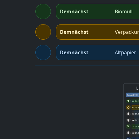
Demnächst
Biomüll
Demnächst
Verpacku
Demnächst
Altpapier
L