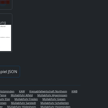
gung
piel JSON
s Holzminden
KAW
Kreisabfallwirtschaft Northeim
KWB
Peine
Müllabfuhr Alfeld
Müllabfuhr Algermissen
uhr Elze
Müllabfuhr Freden
Müllabfuhr Giesen
emmen
Müllabfuhr Sarstedt
Müllabfuhr Schellerten
er
Müllabfuhr Hildesheim
Müllabfuhr Holzminden