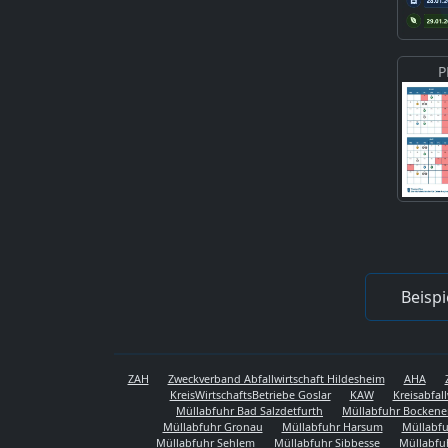
P
Beispi
ZAH
Zweckverband Abfallwirtschaft Hildesheim
AHA
KreisWirtschaftsBetriebe Goslar
KAW
Kreisabfal
Müllabfuhr Bad Salzdetfurth
Müllabfuhr Bocken
Müllabfuhr Gronau
Müllabfuhr Harsum
Müllabfu
Müllabfuhr Sehlem
Müllabfuhr Sibbesse
Müllabfu