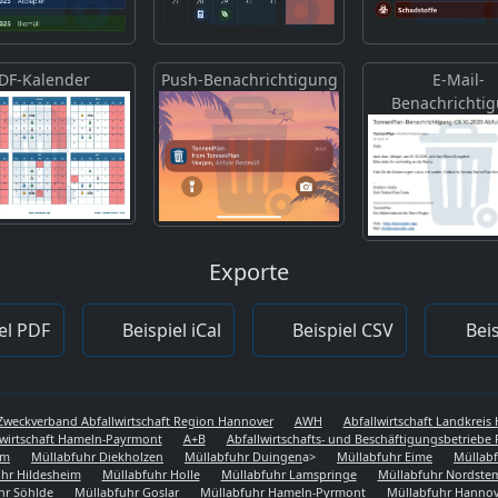
DF-Kalender
Push-Benachrichtigung
E-Mail-
Benachrichti
Exporte
el PDF
Beispiel iCal
Beispiel CSV
Beis
Zweckverband Abfallwirtschaft Region Hannover
AWH
Abfallwirtschaft Landkrei
lwirtschaft Hameln-Payrmont
A+B
Abfallwirtschafts- und Beschäftigungsbetriebe 
em
Müllabfuhr Diekholzen
Müllabfuhr Duingen
a>
Müllabfuhr Eime
Müllabf
hr Hildesheim
Müllabfuhr Holle
Müllabfuhr Lamspringe
Müllabfuhr Nordst
hr Söhlde
Müllabfuhr Goslar
Müllabfuhr Hameln-Pyrmont
Müllabfuhr Hannov