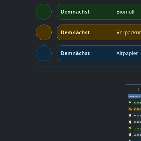
Demnächst
Biomüll
Demnächst
Verpacku
Demnächst
Altpapier
L