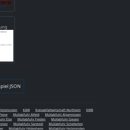
gung
piel JSON
s Holzminden
KAW
Kreisabfallwirtschaft Northeim
KWB
Peine
Müllabfuhr Alfeld
Müllabfuhr Algermissen
uhr Elze
Müllabfuhr Freden
Müllabfuhr Giesen
emmen
Müllabfuhr Sarstedt
Müllabfuhr Schellerten
er
Müllabfuhr Hildesheim
Müllabfuhr Holzminden