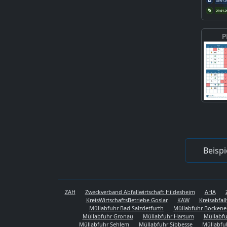
P
Beispi
ZAH
Zweckverband Abfallwirtschaft Hildesheim
AHA
KreisWirtschaftsBetriebe Goslar
KAW
Kreisabfal
Müllabfuhr Bad Salzdetfurth
Müllabfuhr Bocken
Müllabfuhr Gronau
Müllabfuhr Harsum
Müllabfu
Müllabfuhr Sehlem
Müllabfuhr Sibbesse
Müllabfu